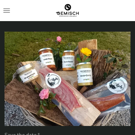
Zum
Hauptinhalt
springen
Save the date *