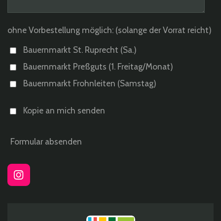
ohne Vorbestellung möglich: (solange der Vorrat reicht)
Bauernmarkt St. Ruprecht (Sa.)
Bauernmarkt Preßguts (1. Freitag/Monat)
Bauernmarkt Frohnleiten (Samstag)
Kopie an mich senden
Formular absenden
I
n
s
t
a