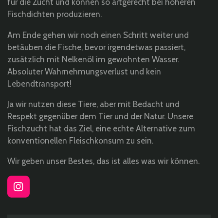
für die Zucht und können so artgerecht bei höheren
Fischdichten produzieren.
Am Ende gehen wir noch einen Schritt weiter und
betäuben die Fische, bevor irgendetwas passiert,
zusätzlich mit Nelkenöl im gewohnten Wasser.
Absoluter Wahrnehmungsverlust und kein
Lebendtransport!
Ja wir nutzen diese Tiere, aber mit Bedacht und
Respekt gegenüber dem Tier und der Natur. Unsere
Fischzucht hat das Ziel, eine echte Alternative zum
konventionellen Fleischkonsum zu sein.
Wir geben unser Bestes, das ist alles was wir können.
I
n
s